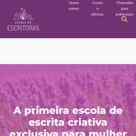
Quem
Cursos
Chamadas
somos
e
para
oficinas
publicação
A primeira escola de
escrita criativa
exclusiva para mulher