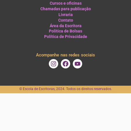
Cursos e oficinas
Chamadas para publicação
Livraria
Contato
Área da Escritora
Política de Bolsas
Política de Privacidade
Acompanhe nas redes sociais
I
F
Y
n
a
o
s
c
u
t
e
t
a
b
u
©️ Escola de Escritoras, 2024. Todos os direitos reservados.
g
o
b
r
o
e
a
k
m