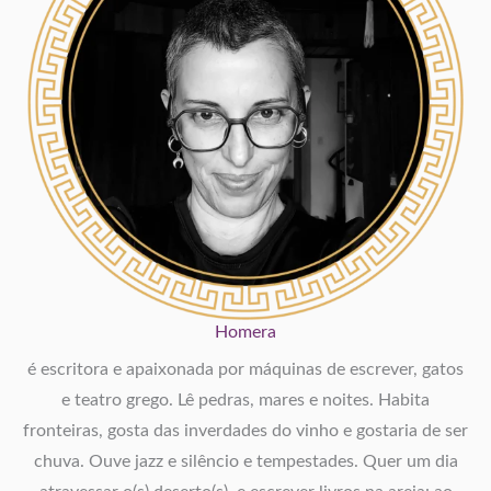
Homera
é escritora e apaixonada por máquinas de escrever, gatos
e teatro grego. Lê pedras, mares e noites. Habita
fronteiras, gosta das inverdades do vinho e gostaria de ser
chuva. Ouve jazz e silêncio e tempestades. Quer um dia