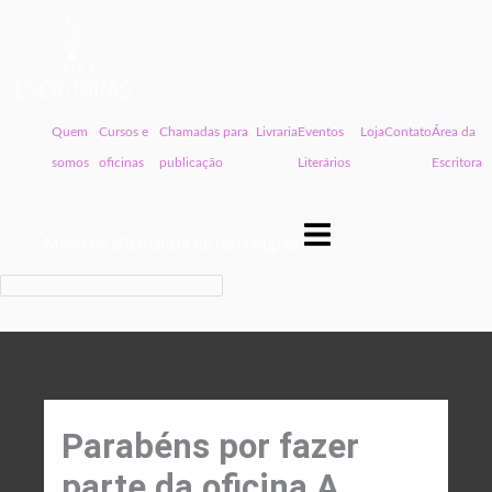
Quem
Cursos e
Chamadas para
Livraria
Eventos
Loja
Contato
Área da
somos
oficinas
publicação
Literários
Escritora
Menu de alternância de hambúrguer
Parabéns por fazer
parte da oficina A