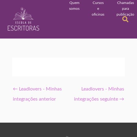
Quem
Cursos
Chamadas
somos
e
para
oficinas
publicação
←
Leadlovers - Minhas
Leadlovers - Minhas
integrações anterior
integrações seguinte
→