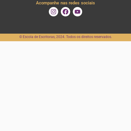
Acompanhe nas redes sociais
I
F
Y
n
a
o
s
c
u
t
e
t
a
b
u
©️ Escola de Escritoras, 2024. Todos os direitos reservados.
g
o
b
r
o
e
a
k
m