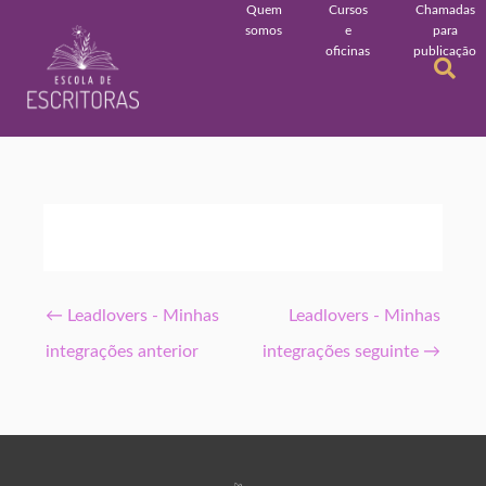
Quem
Cursos
Chamadas
somos
e
para
oficinas
publicação
←
Leadlovers - Minhas
Leadlovers - Minhas
integrações anterior
integrações seguinte
→