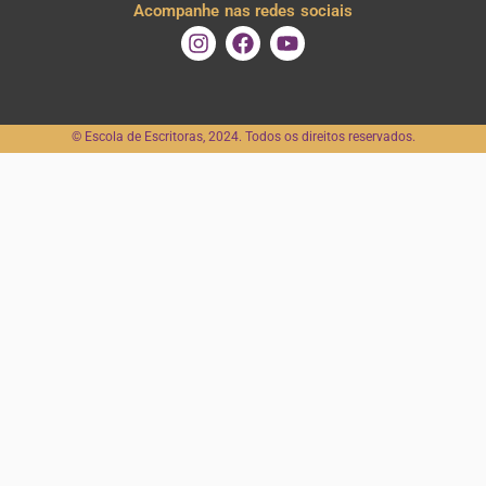
Acompanhe nas redes sociais
I
F
Y
n
a
o
s
c
u
t
e
t
a
b
u
©️ Escola de Escritoras, 2024. Todos os direitos reservados.
g
o
b
r
o
e
a
k
m