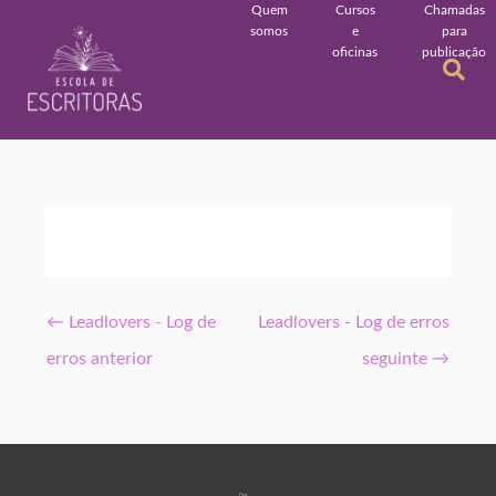
Quem
Cursos
Chamadas
somos
e
para
oficinas
publicação
←
Leadlovers - Log de
Leadlovers - Log de erros
erros anterior
seguinte
→