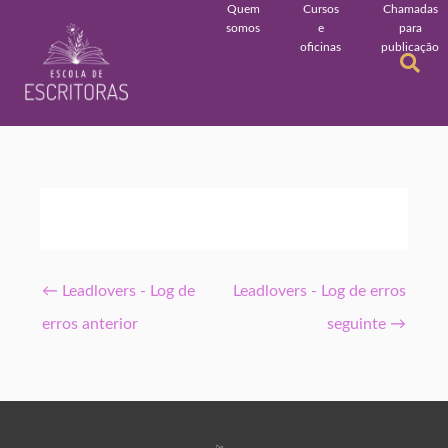
Quem
Cursos
Chamadas
somos
e
para
oficinas
publicação
←
Leadlovers - Log de
Leadlovers - Log de erros
erros anterior
seguinte
→