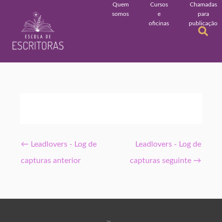
Quem
Cursos
Chamadas
somos
e
para
oficinas
publicação
←
Leadlovers - Log de
Leadlovers - Log de
capturas anterior
capturas seguinte
→