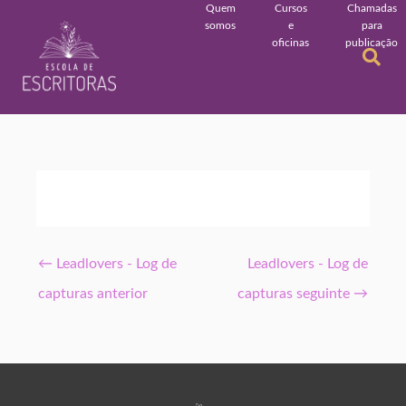
Quem
Cursos
Chamadas
somos
e
para
oficinas
publicação
←
Leadlovers - Log de
Leadlovers - Log de
capturas anterior
capturas seguinte
→