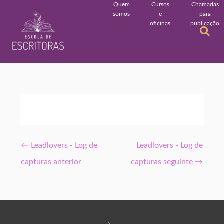
Quem
Cursos
Chamadas
somos
e
para
oficinas
publicação
←
Leadlovers - Log de
Leadlovers - Log de
capturas anterior
capturas seguinte
→