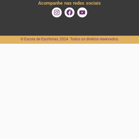
Acompanhe nas redes sociais
I
F
Y
n
a
o
s
c
u
t
e
t
a
b
u
©️ Escola de Escritoras, 2024. Todos os direitos reservados.
g
o
b
r
o
e
a
k
m