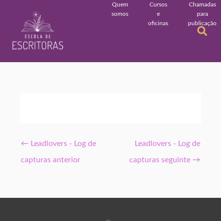
Quem
Cursos
Chamadas
somos
e
para
oficinas
publicação
←
Leadlovers - Log de
Leadlovers - Log de
capturas anterior
capturas seguinte
→