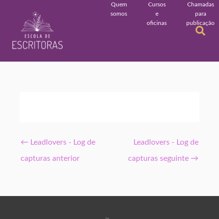
Quem
Cursos
Chamadas
somos
e
para
oficinas
publicação
←
Leadlovers - Log de
Leadlovers - Log de
capturas anterior
capturas seguinte
→