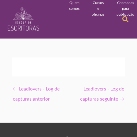
Quem
Cursos
Chamadas
somos
e
para
oficinas
publicação
←
Leadlovers - Log de
Leadlovers - Log de
capturas anterior
capturas seguinte
→