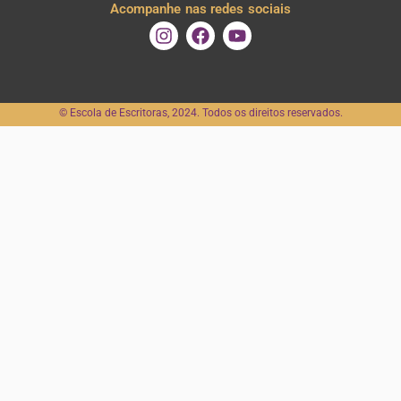
Acompanhe nas redes sociais
I
F
Y
n
a
o
s
c
u
t
e
t
a
b
u
©️ Escola de Escritoras, 2024. Todos os direitos reservados.
g
o
b
r
o
e
a
k
m