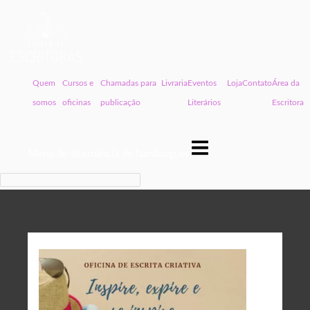
Quem
Cursos e
Chamadas para
Livraria
Eventos
Loja
Contato
Área da
somos
oficinas
publicação
Literários
Escritora
Menu de alternância de hambúrguer